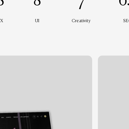
8
8
7
6
UX
UI
Creativity
SE