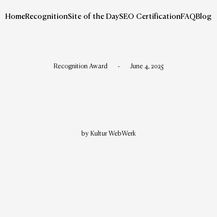
Home
Recognition
Site of the Day
SEO Certification
FAQ
Blog
Recognition Award
-
June 4, 2025
by Kultur WebWerk